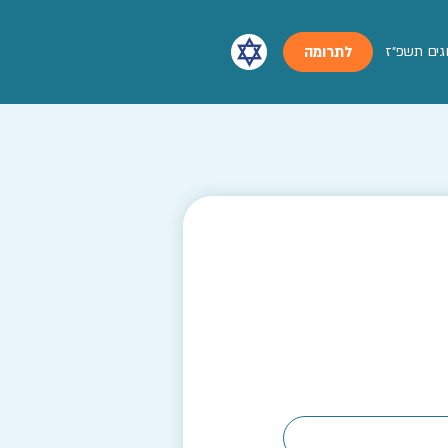
גים תשפ״ז
לתרומה