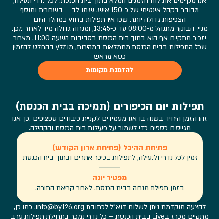
אנו מקיימים את לוח הזמנים המלא בתוך בית הכנסת. לכל נדרי ונעילה,
מדובר בקהל אינטימי של כ-150 איש. שימו לב — בשחרית ומוסף
הצפיפות גדולה יותר, שכן אין תפילות בחוץ במהלך היום
מניין הבוקר מתנהל מ-08:00 עד כ-13:45, ומנחה גדולה מיד לאחר מכן.
יזכור מתקיים אף הוא בתוך בית הכנסת בסביבות השעה 11:00. מאחר
שכל התפילות בבית הכנסת מתמלאות במהירות, מומלץ בהחלט להזמין
כסא מראש
להזמנת מקומות
תפילות יום הכיפורים (תמיכה בבית הכנסת)
זהו הזמן היחיד בשנה בו אנו מעמידים לקניית כיבודים ספציפים .כך אנו
מגייסים כספים כדי לשמור על פעילות בית הכנסת והקהילה.
פתיחת ההיכל (פתיחת ארון הקודש)
זמין לכל נדרי ולנעילה, לתפילות בכיכר אתרים ובתוך בית הכנסת.
מפטיר יונה
בזמן תפילת מנחה בבית הכנסת. לאחר קריאת התורה.
להצעה מוקדמת ניתן לשלוח דוא"ל לכתובת info@by126.org. כמו כן,
מתקיים מכרז בLive בבית הכנסת — כל נדרי נמכר בתחילת תפילות ערב