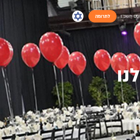
גים תשפ״ז
לתרומה
נו